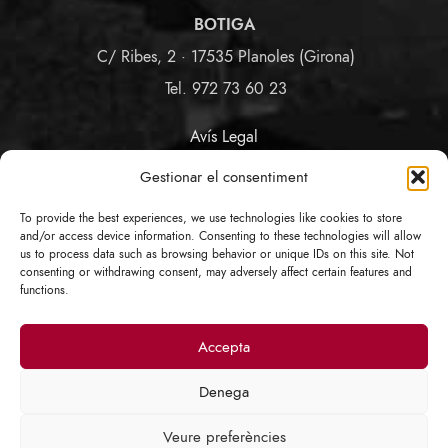
BOTIGA
C/ Ribes, 2 · 17535 Planoles (Girona)
Tel. 972 73 60 23
Avís Legal
Termes i Condicions
Gestionar el consentiment
Política de Privacitat i cookies
Política d'Enllaços
To provide the best experiences, we use technologies like cookies to store
Protecció de Dades COVID-19
and/or access device information. Consenting to these technologies will allow
us to process data such as browsing behavior or unique IDs on this site. Not
consenting or withdrawing consent, may adversely affect certain features and
SEGUEIX-NOS
functions.
Accepta
Denega
Veure preferències