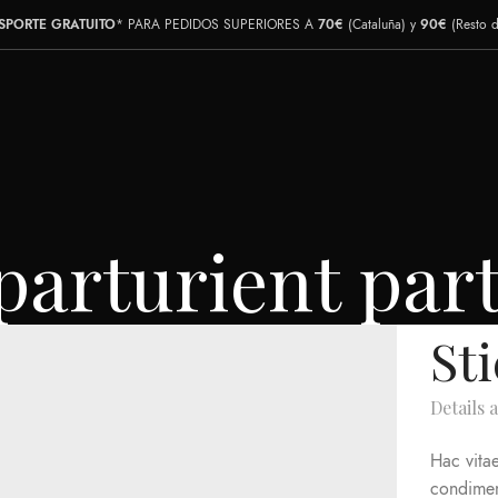
SPORTE GRATUITO
* PARA PEDIDOS SUPERIORES A
70€
(Cataluña) y
90€
(Resto 
parturient par
St
Details 
Hac vitae
condimen