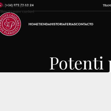
Skip to navigation
(+34) 972 73 62 24
TRAN
Skip to main content
HOME
TIENDA
HISTORIA
FERIAS
CONTACTO
Potenti 