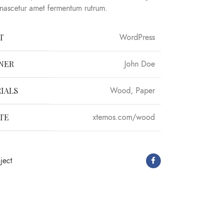
 nascetur amet fermentum rutrum.
T
WordPress
NER
John Doe
IALS
Wood, Paper
TE
xtemos.com/wood
ject