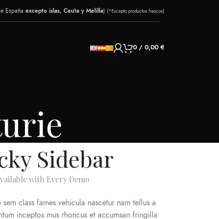
de España
excepto islas, Ceuta y Melilla
)
(*Excepto productos frescos)
0
/
0,00
€
turie
icky Sidebar
available with Every Demo
 sem class fames vehicula nascetur nam tellus a
tum inceptos mus rhoncus et accumsan fringilla