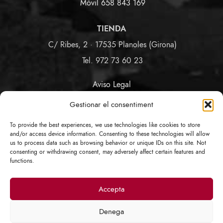
Móvil 658 843 169
TIENDA
C/ Ribes, 2 · 17535 Planoles (Girona)
Tel. 972 73 60 23
Aviso Legal
Términos y Condiciones
Gestionar el consentiment
Política de Privacidad y Cookies
Política de Enlaces
To provide the best experiences, we use technologies like cookies to store
Protección de Datos COVID-19
and/or access device information. Consenting to these technologies will allow
us to process data such as browsing behavior or unique IDs on this site. Not
consenting or withdrawing consent, may adversely affect certain features and
SÍGUENOS
functions.
Accepta
Denega