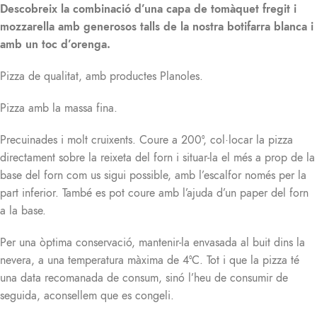
Descobreix la combinació d’una capa de tomàquet fregit i
mozzarella amb generosos talls de la nostra botifarra blanca i
amb un toc d’orenga.
Pizza de qualitat, amb productes Planoles.
Pizza amb la massa fina.
Precuinades i molt cruixents. Coure a 200º, col·locar la pizza
directament sobre la reixeta del forn i situar-la el més a prop de la
base del forn com us sigui possible, amb l’escalfor només per la
part inferior. També es pot coure amb l’ajuda d’un paper del forn
a la base.
Per una òptima conservació, mantenir-la envasada al buit dins la
nevera, a una temperatura màxima de 4ºC. Tot i que la pizza té
una data recomanada de consum, sinó l’heu de consumir de
seguida, aconsellem que es congeli.