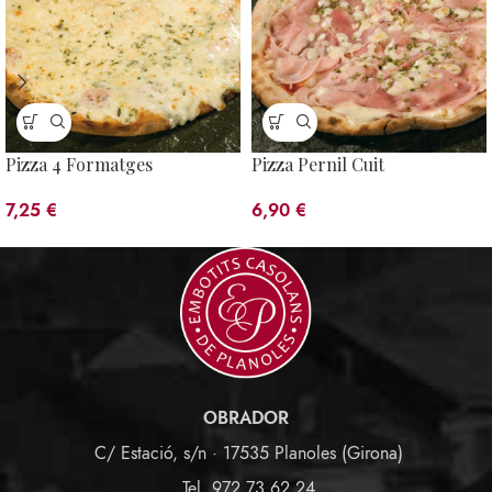
Pizza 4 Formatges
Pizza Pernil Cuit
7,25
€
6,90
€
OBRADOR
C/ Estació, s/n · 17535 Planoles (Girona)
Tel. 972 73 62 24