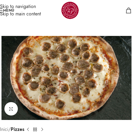
Skip to navigation
MENÚ
Skip to main content
Click per veure gran
Inici
Pizzes