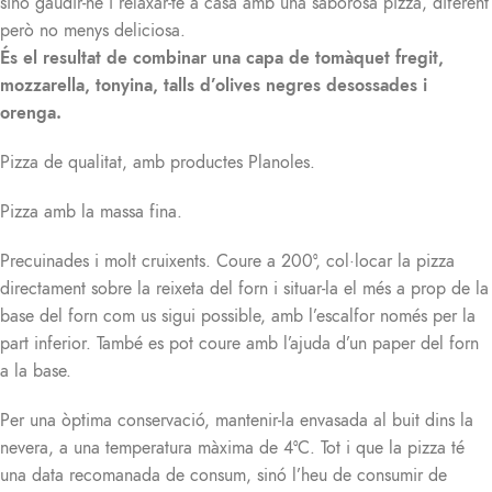
sinó gaudir-ne i relaxar-te a casa amb una saborosa pizza, diferent
però no menys deliciosa.
És el resultat de combinar una capa de tomàquet fregit,
mozzarella, tonyina, talls d’olives negres desossades i
orenga.
Pizza de qualitat, amb productes Planoles.
Pizza amb la massa fina.
Precuinades i molt cruixents. Coure a 200º, col·locar la pizza
directament sobre la reixeta del forn i situar-la el més a prop de la
base del forn com us sigui possible, amb l’escalfor només per la
part inferior. També es pot coure amb l’ajuda d’un paper del forn
a la base.
Per una òptima conservació, mantenir-la envasada al buit dins la
nevera, a una temperatura màxima de 4ºC. Tot i que la pizza té
una data recomanada de consum, sinó l’heu de consumir de