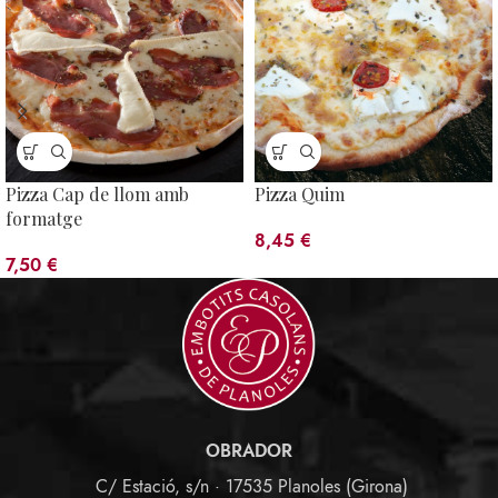
Pizza Cap de llom amb
Pizza Quim
formatge
8,45
€
7,50
€
OBRADOR
C/ Estació, s/n · 17535 Planoles (Girona)