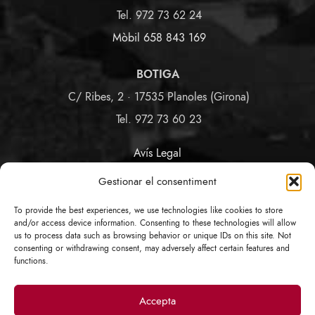
Tel. 972 73 62 24
Mòbil 658 843 169
BOTIGA
C/ Ribes, 2 · 17535 Planoles (Girona)
Tel. 972 73 60 23
Avís Legal
Termes i Condicions
Gestionar el consentiment
Política de Privacitat i cookies
Política d'Enllaços
To provide the best experiences, we use technologies like cookies to store
Protecció de Dades COVID-19
and/or access device information. Consenting to these technologies will allow
us to process data such as browsing behavior or unique IDs on this site. Not
consenting or withdrawing consent, may adversely affect certain features and
SEGUEIX-NOS
functions.
Accepta