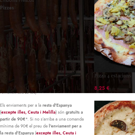
Embotits Frescos
Pizzes
El lliurament de les comandes es farà efectiu
en
24-48h des de la data de recepció
de la
comanda.
Els enviaments dins de
Catalunya
són
gratuïts
a partir de 70€
*. Si no s’arriba a una
comanda mínima de 70€ el preu de
Pizza 4 estacions
l’enviament per a Catalunya
serà de
7
euros
*.
(*Excepte per Productes Frescos on
8,25
€
l'enviament serà de 10€)
Els enviaments per a la
resta d'Espanya
(
excepte illes, Ceuta i Melilla
) són
gratuïts a
partir de 90€
*. Si no s’arriba a una comanda
mínima de 90€ el preu de
l’enviament per a
la resta d’Espanya
(
excepte illes, Ceuta i