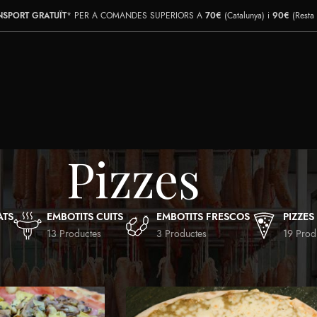
NSPORT GRATUÏT
* PER A COMANDES SUPERIORS A
70€
(Catalunya) i
90€
(Resta
Pizzes
ATS
EMBOTITS CUITS
EMBOTITS FRESCOS
PIZZES
13 Productes
3 Productes
19 Prod
 2
Mostra
9