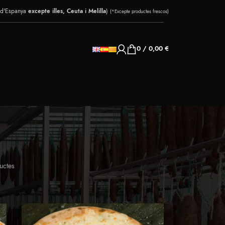
 d'Espanya
excepte illes, Ceuta i Melilla
)
(*Excepte productes frescos)
0
/
0,00
€
uctes
24
36