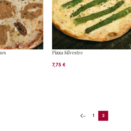
ues
Pizza Silvestre
7,75
€
←
1
2