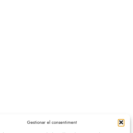
Legal
SEGUEIX-NOS
Gestionar el consentiment
s i Condicions
ca de Privacitat i