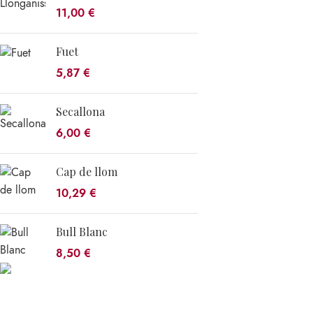
11,00
€
Fuet
5,87
€
Secallona
6,00
€
Cap de llom
10,29
€
Bull Blanc
8,50
€
OBRADOR
C/ Estació, s/n · 17535 Planoles (Girona)