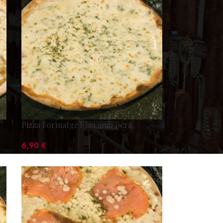
Pizza Formatge blau amb pera
6,90
€