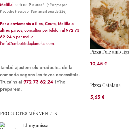
Melilla
) serà de
9 euros
*.
(*Excepte per
Productes Frescos on l'enviament serà de 22€)
Per a enviaments a illes, Ceuta, Melilla o
altres països,
consulteu per telèfon al
972 73
62 24
o per mail a
l’
info@embotitsdeplanoles.com
.
Pizza Foie amb fig
10,45
€
També ajustem els productes de la
comanda segons les teves necessitats.
Truca’ns al
972 73 62 24
i t’ho
Pizza Catalana
preparem.
5,65
€
PRODUCTES MÉS VENUTS
Llonganissa