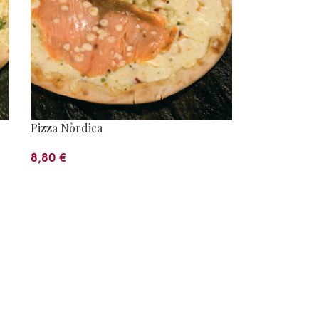
Pizza Nòrdica
8,80
€