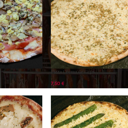
Pizza Crema de Ceps
7,50
€