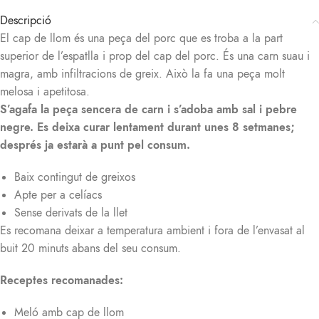
Descripció
El cap de llom és una peça del porc que es troba a la part
superior de l’espatlla i prop del cap del porc. És una carn suau i
magra, amb infiltracions de greix. Això la fa una peça molt
melosa i apetitosa.
S’agafa la peça sencera de carn i s’adoba amb sal i pebre
negre. Es deixa curar lentament durant unes 8 setmanes;
després ja estarà a punt pel consum.
Baix contingut de greixos
Apte per a celíacs
Sense derivats de la llet
Es recomana deixar a temperatura ambient i fora de l’envasat al
buit 20 minuts abans del seu consum.
Receptes recomanades:
Meló amb cap de llom