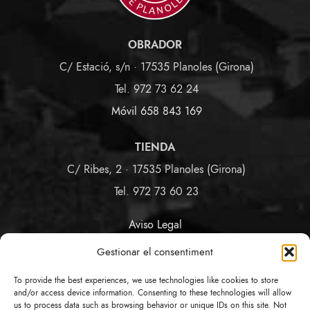
OBRADOR
C/ Estació, s/n · 17535 Planoles (Girona)
Tel. 972 73 62 24
Móvil 658 843 169
TIENDA
C/ Ribes, 2 · 17535 Planoles (Girona)
Tel. 972 73 60 23
Aviso Legal
Términos y Condiciones
Gestionar el consentiment
Política de Privacidad y Cookies
Política de Enlaces
To provide the best experiences, we use technologies like cookies to store
Protección de Datos COVID-19
and/or access device information. Consenting to these technologies will allow
us to process data such as browsing behavior or unique IDs on this site. Not