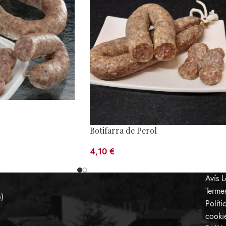
Botifarra de Perol
4,10
€
Avís 
Terme
a)
Políti
cooki