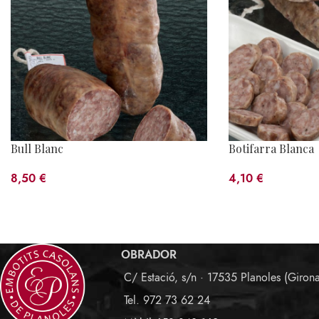
Bull Blanc
Botifarra Blanca
8,50
€
4,10
€
OBRADOR
C/ Estació, s/n · 17535 Planoles (Giron
Tel. 972 73 62 24