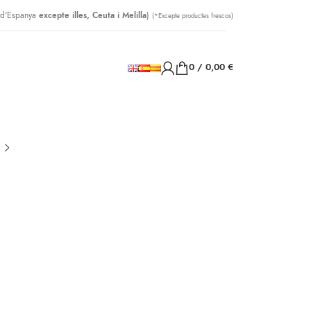
 d'Espanya
excepte illes, Ceuta i Melilla
)
(*Excepte productes frescos)
0
/
0,00
€