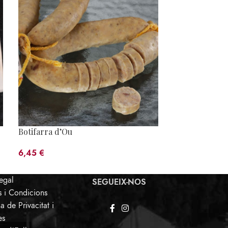
Llardons
4,65
€
Botifarra d’Ou
6,45
€
Legal
SEGUEIX-NOS
s i Condicions
ca de Privacitat i
es