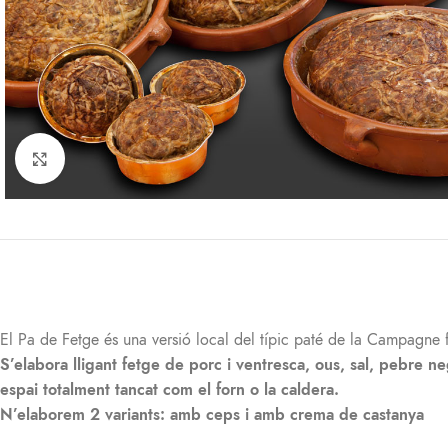
Click per veure gran
El Pa de Fetge és una versió local del típic paté de la Campagne f
S’elabora lligant fetge de porc i ventresca, ous, sal, pebre neg
espai totalment tancat com el forn o la caldera.
N’elaborem 2 variants: amb ceps i amb crema de castanya