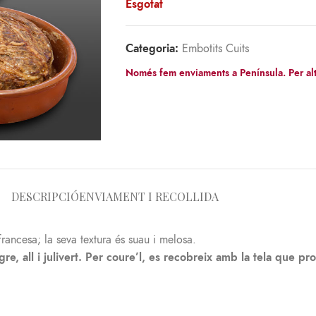
Esgotat
Categoria:
Embotits Cuits
Només fem enviaments a Península. Per alt
DESCRIPCIÓ
ENVIAMENT I RECOLLIDA
rancesa; la seva textura és suau i melosa.
re, all i julivert. Per coure’l, es recobreix amb la tela que pr